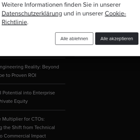
Datenschutzerklärung
Weitere Informationen finden Sie in unserer
 Joins Anthropic’s Claude
Datenschutzerklärung
und in unserer
Cookie-
etwork
Richtlinie
.
Cookie-Einstellungen
d Engineering is Changing
Alle ablehnen
Alle akzeptieren
e’s What Manchester’s
Kontakt
ng Leaders Actually Think
ngineering Reality: Beyond
pe to Proven ROI
 Potential into Enterprise
rivate Equity
 Multiplier for CTOs:
g the Shift from Technical
to Commercial Impact