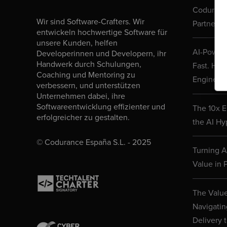
Codurance
Wir sind Software-Crafters. Wir
Partner N
entwickeln hochwertige Software für
unsere Kunden, helfen
AI-Powere
Developerinnen und Developern, ihr
Handwerk durch Schulungen,
Fast. Her
Coaching und Mentoring zu
Engineeri
verbessern, und unterstützen
Unternehmen dabei, ihre
Softwareentwicklung effizienter und
The 10x E
erfolgreicher zu gestalten.
the AI Hy
© Codurance España S.L. - 2025
Turning AI
Value in P
The Value
Navigatin
Delivery 