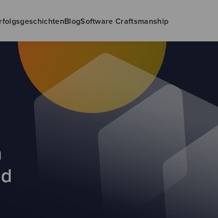
rfolgsgeschichten
Blog
Software Craftsmanship
n
nd