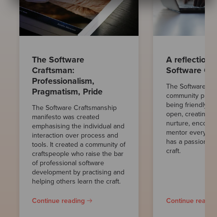
The Software
A reflection 
Craftsman:
Software Cr
Professionalism,
The Software Cr
Pragmatism, Pride
community prides 
being friendly, h
The Software Craftsmanship
open, creating a
manifesto was created
nurture, encour
emphasising the individual and
mentor every indi
interaction over process and
has a passion for
tools. It created a community of
craft.
craftspeople who raise the bar
of professional software
development by practising and
helping others learn the craft.
Continue reading
Continue readin