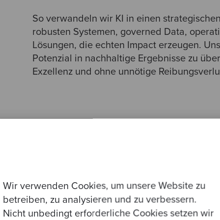
So verwandeln wir KI in einen strategisch
robusten Systemen, governed Data, operat
Lösungen, die echten Impact erzeugen. Unse
Potenzial in nachhaltige Ergebnisse zu über
Exzellenz und ohne unnötige Reibungsverlu
Wir verwenden Cookies, um unsere Website zu
ten KI- und Datenlösungen
betreiben, zu analysieren und zu verbessern.
Nicht unbedingt erforderliche Cookies setzen wir