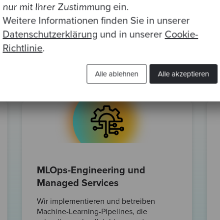
rtgeschrittene KI-, Daten- und
nur mit Ihrer Zustimmung ein.
e skalierbare Architekturen, robuste
Weitere Informationen finden Sie in unserer
eployments in komplexen Umgebungen
Datenschutzerklärung
und in unserer
Cookie-
n Kompetenzen bilden die Grundlage für die
Richtlinie
.
er Lösungen und deren sicheren Betrieb in
Alle ablehnen
Alle akzeptieren
MLOps-Engineering und
Managed Services
Wir implementieren und betreiben
Machine-Learning-Pipelines, die