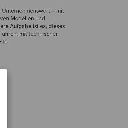
en Unternehmenswert – mit
iven Modellen und
re Aufgabe ist es, dieses
führen: mit technischer
ste.