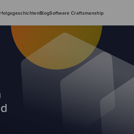
rfolgsgeschichten
Blog
Software Craftsmanship
n
nd