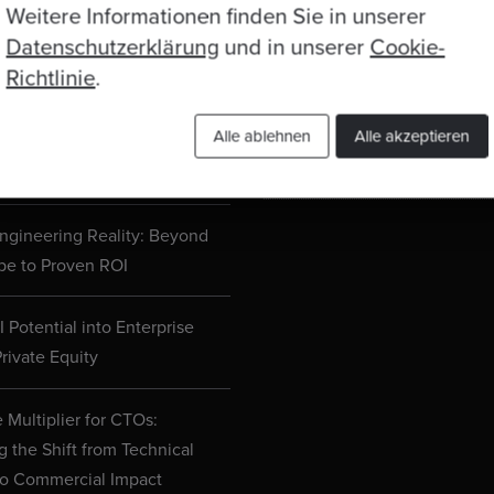
Datenschutzerklärung
Weitere Informationen finden Sie in unserer
 Joins Anthropic’s Claude
Datenschutzerklärung
und in unserer
Cookie-
etwork
Richtlinie
.
Cookie-Einstellungen
d Engineering is Changing
Alle ablehnen
Alle akzeptieren
e’s What Manchester’s
Kontakt
ng Leaders Actually Think
ngineering Reality: Beyond
pe to Proven ROI
 Potential into Enterprise
rivate Equity
 Multiplier for CTOs:
g the Shift from Technical
to Commercial Impact