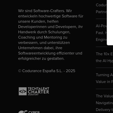
Codurance
Wir sind Software-Crafters. Wir
Partner N
entwickeln hochwertige Software für
unsere Kunden, helfen
AI-Powere
Developerinnen und Developern, ihr
Handwerk durch Schulungen,
Fast. Her
Coaching und Mentoring zu
Engineeri
verbessern, und unterstützen
Unternehmen dabei, ihre
Softwareentwicklung effizienter und
The 10x E
erfolgreicher zu gestalten.
the AI Hy
© Codurance España S.L. - 2025
Turning AI
Value in P
The Value
Navigatin
Delivery 