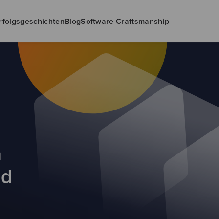
rfolgsgeschichten
Blog
Software Craftsmanship
n
nd