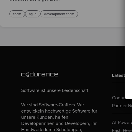
team
agile
development team
Latest Bl
Software ist unsere Leidenschaft
Codurance
Wir sind Software-Crafters. Wir
Partner N
entwickeln hochwertige Software für
unsere Kunden, helfen
AI-Powere
Developerinnen und Developern, ihr
Handwerk durch Schulungen,
Fast. Her