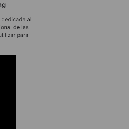
ng
 dedicada al
ional de las
ilizar para