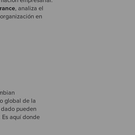
rmación empresarial.
urance
, analiza el
 organización en
ambian
o global de la
o dado pueden
. Es aquí donde