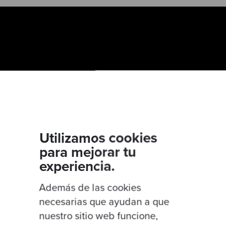
Utilizamos cookies
para mejorar tu
experiencia.
Además de las cookies
os equipos a través del Technical Coachi
necesarias que ayudan a que
nuestro sitio web funcione,
a sesión ponemos foco en los equipos y en cómo ut