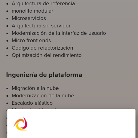
Arquitectura de referencia
monolito modular
Microservicios
Arquitectura sin servidor
Modernización de la interfaz de usuario
Micro front-ends
Código de refactorización
Optimización del rendimiento
Ingeniería de plataforma
Migración a la nube
Modernización de la nube
Escalado elástico
Monitorización y alertas
Seguridad y rendimiento
Infraestructura como código
Gestión de riesgos