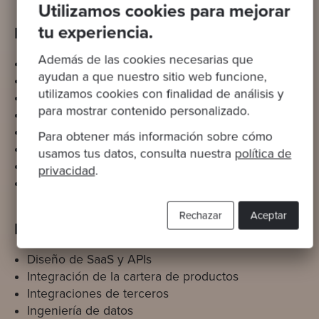
Utilizamos cookies para mejorar
tu experiencia.
Desarrollo de producto
Además de las cookies necesarias que
Producto mínimo viable
ayudan a que nuestro sitio web funcione,
Prueba de concepto
utilizamos cookies con finalidad de análisis y
Modularización del producto
para mostrar contenido personalizado.
Alineación funcional
Definición de arquitectura
Para obtener más información sobre cómo
Aislamiento de áreas clave
usamos tus datos, consulta nuestra
política de
Actualización tecnológica
privacidad
.
Simultaneidad de usuarios
Rechazar
Aceptar
Interoperatibilidad
Diseño de SaaS y APIs
Integración de la cartera de productos
Integraciones de terceros
Ingeniería de datos