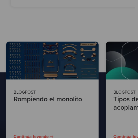
BLOGPOST
BLOGPOST
Rompiendo el monolito
Tipos de
acoplam
Continúa leyendo
Continúa le