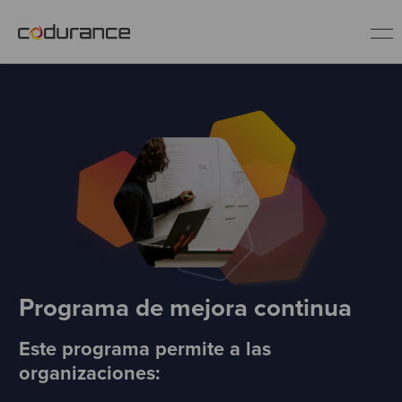
ES
Clientes
Servicios
Buenas prácticas
Programa de mejora continua
Sobre nosotros
Este programa permite a las
Únete al equipo
organizaciones: