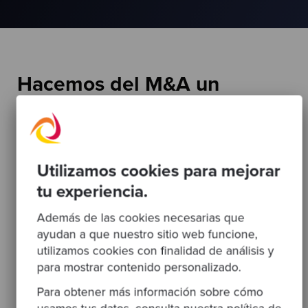
Hacemos del M&A un
proceso más seguro,
eficiente y rentable
Reducimos la incertidumbre y
Utilizamos cookies para mejorar
aceleramos el retorno. Nuestro
tu experiencia.
análisis técnico identifica riesgos
Además de las cookies necesarias que
ocultos, optimiza valoraciones y
ayudan a que nuestro sitio web funcione,
garantiza operaciones de M&A
utilizamos cookies con finalidad de análisis y
para mostrar contenido personalizado.
más sólidas. Trabajamos todo el
ciclo del deal ofreciendo una
Para obtener más información sobre cómo