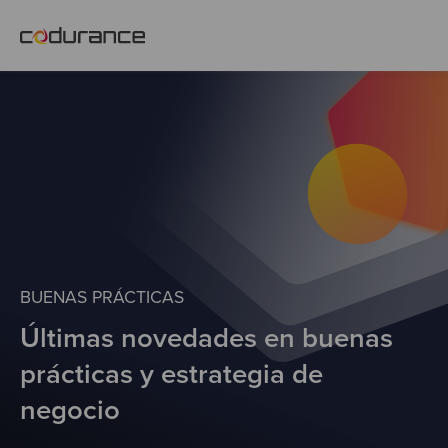
ES
Clientes
Servicios
Buenas prácticas
BUENAS PRÁCTICAS
Últimas novedades en buenas
Sobre nosotros
prácticas y estrategia de
Únete al equipo
negocio