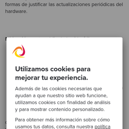
formas de justificar las actualizaciones periódicas del
hardware.
Mitigación contra el fin de la vida útil
No todo ha sido
construido para
durar para siempre,
Utilizamos cookies para
y esta es a menudo
mejorar tu experiencia.
la realidad con el
software. La mayoría
Además de las cookies necesarias que
de las empresas
ayudan a que nuestro sitio web funcione,
buscan reemplazar
utilizamos cookies con finalidad de análisis
sus servicios de
y para mostrar contenido personalizado.
software cuando
Para obtener más información sobre cómo
dejan de servir al cliente con la misma eficacia, se
usamos tus datos, consulta nuestra
política