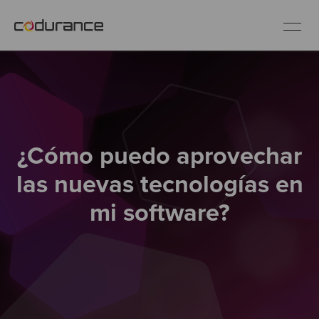
ES
Clientes
¿Cómo puedo aprovechar
Servicios
las nuevas tecnologías en
Buenas prácticas
mi software?
Sobre nosotros
Únete al equipo