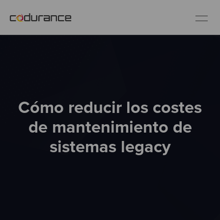
ES
Clientes
Cómo reducir los costes
Servicios
de mantenimiento de
Buenas prácticas
sistemas legacy
Sobre nosotros
Únete al equipo