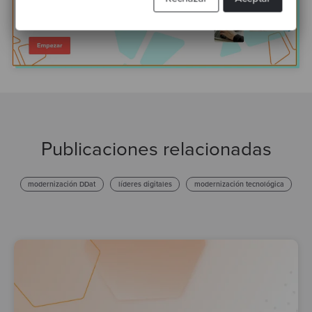
Publicaciones relacionadas
modernización DDat
líderes digitales
modernización tecnológica