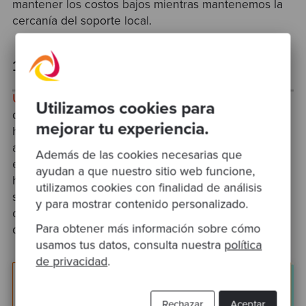
mantener los costos bajos mientras mantenemos la
cercanía del soporte local.
10
Una década de crecimiento sostenido
significa una
Utilizamos cookies para
década de socios de confianza. Con estos socios,
mejorar tu experiencia.
hemos podido desarrollar un enfoque distintivo para
abordar desafíos tecnológicos persistentes y
Además de las cookies necesarias que
emergentes. Ya sea la modernización de sistemas
ayudan a que nuestro sitio web funcione,
heredados complejos, el desarrollo de productos y
utilizamos cookies con finalidad de análisis
servicios altamente escalables o el fomento de las
y para mostrar contenido personalizado.
capacidades del equipo, Codurance se enorgullece
Para obtener más información sobre cómo
de reflexionar sobre sus 10 años de progreso.
usamos tus datos, consulta nuestra
política
de privacidad
.
Rechazar
Aceptar