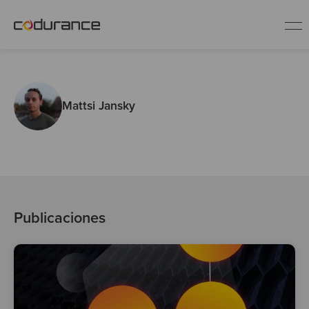
ES
Mattsi Jansky
Clientes
Servicios
Buenas prácticas
Publicaciones
Sobre nosotros
Únete al equipo