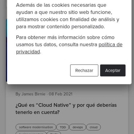
Además de las cookies necesarias que
ayudan a que nuestro sitio web funcione,
utilizamos cookies con finalidad de análisis y
para mostrar contenido personalizado.
Para obtener más información sobre cómo
usamos tus datos, consulta nuestra
política de
privacidad
.
Rechazar
Aceptar
By James Birnie
·
08 Feb 2021
¿Qué es “Cloud Native” y por qué deberías
tenerlo en cuenta?
software modernisation
TDD
devops
cloud