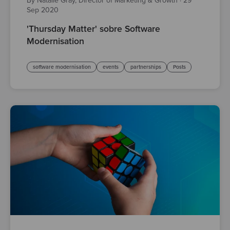
By Natalie Gray, Director of Marketing & Growth
·
29
Sep 2020
'Thursday Matter' sobre Software
Modernisation
software modernisation
events
partnerships
Posts