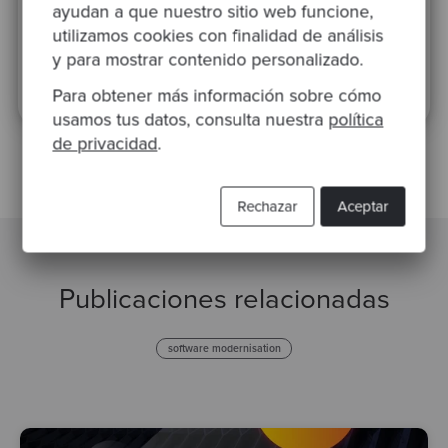
ayudan a que nuestro sitio web funcione,
utilizamos cookies con finalidad de análisis
y para mostrar contenido personalizado.
Esta web está protegida por reCAPTCHA y se aplican la
Política de privacidad
y los
Términos de uso
de Google.
Para obtener más información sobre cómo
usamos tus datos, consulta nuestra
política
de privacidad
.
Rechazar
Aceptar
Publicaciones relacionadas
software modernisation