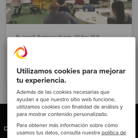
By José E. Rodríguez Huerta
·
03 Nov 2021
Evento en Málaga en el Parque
Tecnológico de Andalucía
Utilizamos cookies para mejorar
software modernisation
event
Posts
negocio
tu experiencia.
Además de las cookies necesarias que
ayudan a que nuestro sitio web funcione,
utilizamos cookies con finalidad de análisis y
para mostrar contenido personalizado.
Para obtener más información sobre cómo
usamos tus datos, consulta nuestra
política de