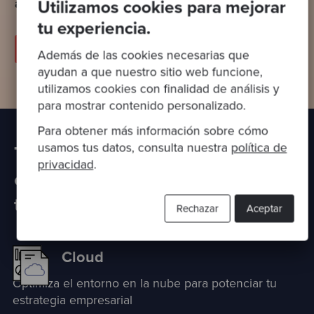
ayudarte
.
Utilizamos cookies para mejorar
tu experiencia.
Descarga nuestra guía
Además de las cookies necesarias que
ayudan a que nuestro sitio web funcione,
utilizamos cookies con finalidad de análisis y
para mostrar contenido personalizado.
Para obtener más información sobre cómo
usamos tus datos, consulta nuestra
política de
Trabaja con nosotros para
privacidad
.
evaluar otras áreas de tu
tecnología
Rechazar
Aceptar
Cloud
Optimiza el entorno en la nube para potenciar tu
estrategia empresarial