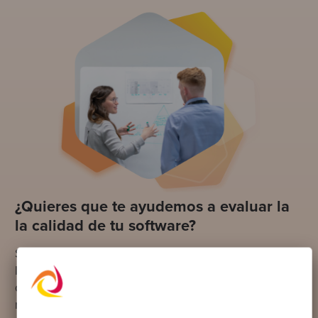
¿Quieres que te ayudemos a evaluar la
la calidad de tu software?
Si necesitas evaluar cómo tu software se adapta a
los planes crecimiento de tu empresa o verificar
que tu equipo tiene las habilidades necesarias para
respaldar tu estrategia de producto,
podemos