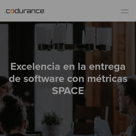
ES
Clientes
Excelencia en la entrega
Servicios
de software con métricas
Buenas prácticas
SPACE
Sobre nosotros
Únete al equipo