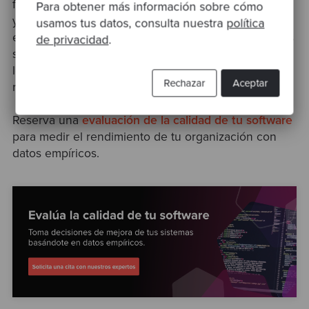
función del tamaño de la organización, la estructura
Para obtener más información sobre cómo
y la naturaleza del trabajo. Además, se necesita un
usamos tus datos, consulta nuestra
política
enfoque equilibrado para garantizar que las métricas
de privacidad
.
se utilizan para apoyar y mejorar la experiencia de
los desarrolladores, no sólo para el seguimiento del
Rechazar
Aceptar
rendimiento.
Reserva una
evaluación de la calidad de tu software
para medir el rendimiento de tu organización con
datos empíricos.