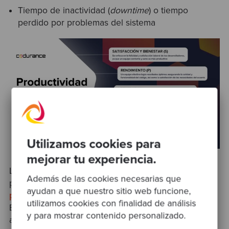
Tiempo de inactividad (
downtime
) o tiempo
perdido por problemas del sistema
Utilizamos cookies para
mejorar tu experiencia.
La recopilación y el análisis de estas métricas
Además de las cookies necesarias que
pueden ofrecer información muy valiosa sobre la
ayudan a que nuestro sitio web funcione,
productividad
y la salud de un equipo de desarrollo.
utilizamos cookies con finalidad de análisis
Es importante tener en cuenta que la pertinencia y
y para mostrar contenido personalizado.
aplicabilidad de estas métricas puede variar en