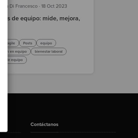
leria Di Francesco
·
18 Oct 2023
icas de equipo: mide, mejora,
e!
agile
Posts
equipo
ación en equipo
bienestar laboral
cas de equipo
Contáctanos