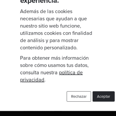
experiencia.
By Va
Además de las cookies
Métr
necesarias que ayudan a que
repit
nuestro sitio web funcione,
utilizamos cookies con finalidad
team
de análisis y para mostrar
motiv
contenido personalizado.
Metri
Para obtener más información
sobre cómo usamos tus datos,
consulta nuestra
política de
privacidad
.
Rechazar
Aceptar
Links útiles
ublicaciones