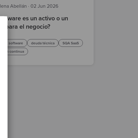
lena Abellán
·
02 Jun 2026
software es un activo o un
go para el negocio?
ad en software
deuda técnica
SQA SaaS
ación continua