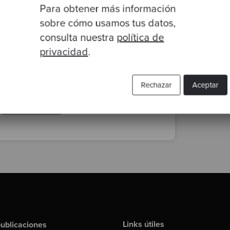
Para obtener más información
By María Dueñas
·
07 Jun 2022
sobre cómo usamos tus datos,
consulta nuestra
política de
Pensamiento Lean en el desarrollo
privacidad
.
de software
agile
pensamiento lean
Rechazar
Aceptar
lean software development
mejora continua
calidad en software
Links útiles
ublicaciones