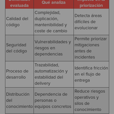
Qué analiza
evaluada
priorización
Complejidad,
Detecta áreas
Calidad del
duplicación,
difíciles de
código
mantenibilidad y
evolucionar
coste de cambio
Permite priorizar
Vulnerabilidades y
Seguridad
mitigaciones
riesgos en
del código
antes de
dependencias
incidentes
Trazabilidad,
Identifica fricción
Proceso de
automatización y
en el flujo de
desarrollo
estabilidad del
entrega
delivery
Reduce riesgos
Distribución
Dependencia de
operativos y
del
personas o
silos de
conocimiento
equipos concretos
conocimiento