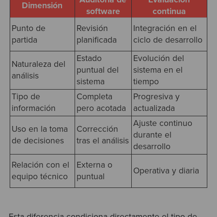
Dimensión
software
continua
Punto de
Revisión
Integración en el
partida
planificada
ciclo de desarrollo
Estado
Evolución del
Naturaleza del
puntual del
sistema en el
análisis
sistema
tiempo
Tipo de
Completa
Progresiva y
información
pero acotada
actualizada
Ajuste continuo
Uso en la toma
Corrección
durante el
de decisiones
tras el análisis
desarrollo
Relación con el
Externa o
Operativa y diaria
equipo técnico
puntual
Esta diferencia condiciona directamente el tipo de