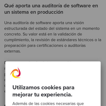
Qué aporta una auditoría de software en
un sistema en producción
Una auditoría de software aporta una visión
estructurada del estado del sistema en un momento
concreto. Su valor está en la validación de
cumplimiento, la revisión de estándares técnicos o la
preparación para certificaciones o auditorías
externas.
En entornos donde el sistema cambia poco entre
revisiones, esta información puede ser suficiente
para tomar decisiones puntuales. Sin embargo,
cuando el desarrollo es continuo, su utilidad se
concentra en un único momento y no acompaña la
Utilizamos cookies para
evolución real del software.
mejorar tu experiencia.
Además de las cookies necesarias que