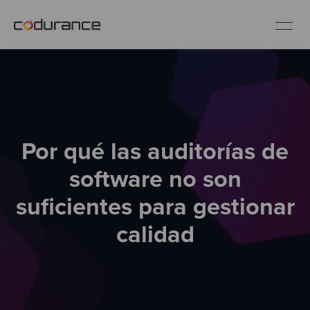
ES
Clientes
Por qué las auditorías de
Servicios
software no son
Buenas prácticas
suficientes para gestionar
calidad
Sobre nosotros
Únete al equipo