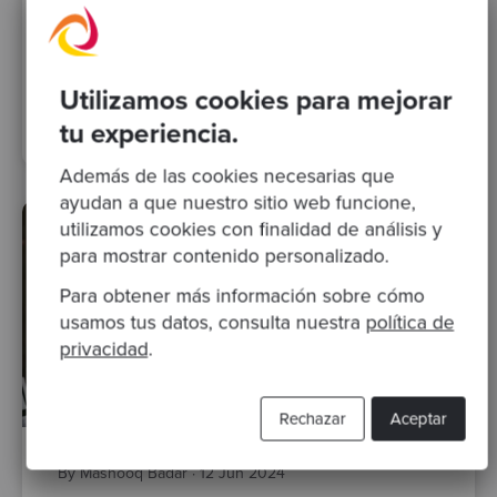
El impacto de la Developer Experience en
las empresas
DevEx
productividad
equipo de desarrollo
Utilizamos cookies para mejorar
productividad en equipos de desarrollo
tu experiencia.
Además de las cookies necesarias que
ayudan a que nuestro sitio web funcione,
utilizamos cookies con finalidad de análisis y
para mostrar contenido personalizado.
Para obtener más información sobre cómo
usamos tus datos, consulta nuestra
política de
privacidad
.
Rechazar
Aceptar
By Mashooq Badar
·
12 Jun 2024