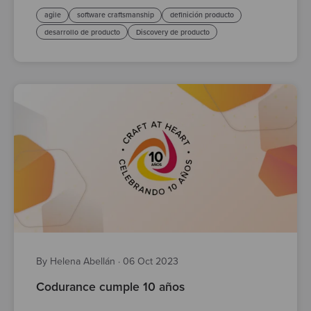
agile
software craftsmanship
definición producto
desarrollo de producto
Discovery de producto
By Helena Abellán
·
06 Oct 2023
Codurance cumple 10 años