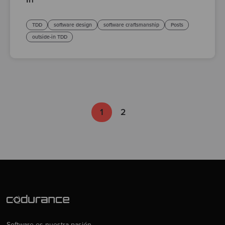
TDD
software design
software craftsmanship
Posts
outside-in TDD
1
2
Software es nuestra pasión.