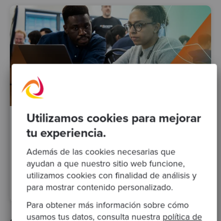
Utilizamos cookies para mejorar
By Christian Oram
·
31 Jan 2024
tu experiencia.
Software Craftsmanship, la clave de la UK
Además de las cookies necesarias que
Govcamp Unconference
ayudan a que nuestro sitio web funcione,
utilizamos cookies con finalidad de análisis y
software craftsmanship
eventos
para mostrar contenido personalizado.
Para obtener más información sobre cómo
usamos tus datos, consulta nuestra
política de