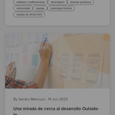
software craftsmanship
developers
buenas prácticas
comunidad
equipo
Liderazgo técnico
equipo de desarrollo
By Sandro Mancuso
·
14 Jun 2023
Una mirada de cerca al desarrollo Outside-
In