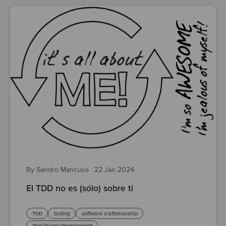
By Sandro Mancuso
·
22 Jan 2024
El TDD no es (sólo) sobre ti
TDD
testing
software craftsmanship
Test Driven Development