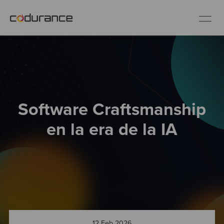
ES
Clientes
Software Craftsmanship
Servicios
en la era de la IA
Buenas prácticas
Sobre nosotros
Únete al equipo
12 Feb 2026