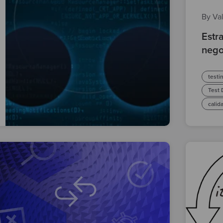
By Va
Estr
nego
testi
Test
calid