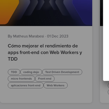
By Matheus Marabesi
·
01 Dec 2023
Cómo mejorar el rendimiento de
apps front-end con Web Workers y
TDD
TDD
coding dojo
Test Driven Development
micro frontends
Front-end
aplicaciones front-end
Web Workers