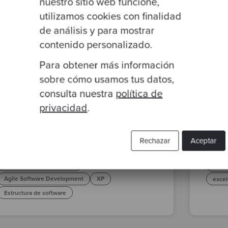
nuestro sitio web funcione,
utilizamos cookies con finalidad
de análisis y para mostrar
contenido personalizado.
Para obtener más información
By Jordan Colgan
·
17 Oct 2023
By Va
sobre cómo usamos tus datos,
consulta nuestra
política de
La importancia de la estructura en
Glob
privacidad
.
el software
TDD
Domain Driven Design
TDD
Test
Rechazar
Aceptar
Tests Basados en Propiedades
Agil
Test Driven Development
Globa
Agile Software Development
XP
excel
Estructura de software