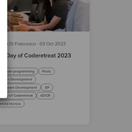
leria Di Francesco
·
03 Oct 2023
al Day of Coderetreat 2023
pair-programming
Posts
 Driven Development
e Software Development
XP
l Day of Coderetreat
GDCR
encia técnica