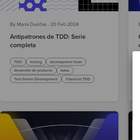
By María Dueñas
·
20 Feb 2024
Antipatrones de TDD: Serie
completa
TDD
testing
development team
desarrollo de producto
katas
Test Driven Development
Classicist TDD