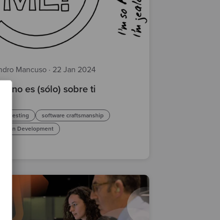
ndro Mancuso
·
22 Jan 2024
D no es (sólo) sobre ti
testing
software craftsmanship
 Driven Development