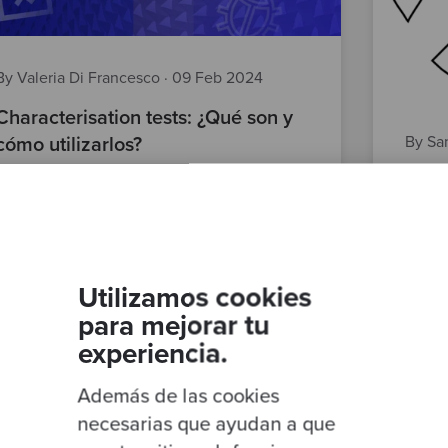
By Valeria Di Francesco
·
09 Feb 2024
Characterisation tests: ¿Qué son y
By Sa
cómo utilizarlos?
El TD
TDD
testing
Posts
aplicaciones legacy
Test Driven Development
TDD
Agile Software Development
Test
Characterisation Tests
Utilizamos cookies
para mejorar tu
experiencia.
Además de las cookies
necesarias que ayudan a que