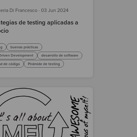
leria Di Francesco
·
03 Jun 2024
ategias de testing aplicadas a
cio
ng
buenas prácticas
 Driven Development
desarrollo de software
ad de código
Pirámide de testing