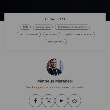
Test
01 Dec 2023
TDD
coding dojo
Test Driven Development
micro frontends
Front-end
aplicaciones front-end
Web Workers
Matheus Marabesi
Ver biografía y publicaciones del autor