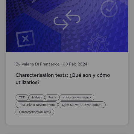
By Valeria Di Francesco
·
09 Feb 2024
Characterisation tests: ¿Qué son y cómo
utilizarlos?
TDD
testing
Posts
aplicaciones legacy
Test Driven Development
Agile Software Development
Characterisation Tests