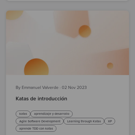
By Emmanuel Valverde
·
02 Nov 2023
Katas de introducción
katas
aprendizaje y desarrollo
Agile Software Development
Learning through Katas
XP
aprende TDD con katas