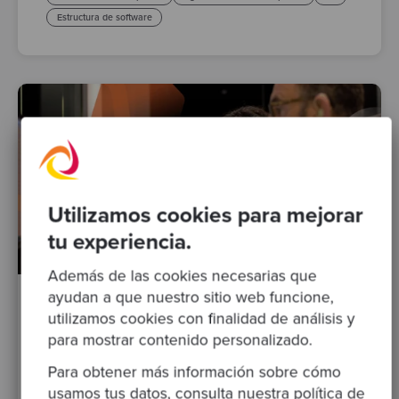
Estructura de software
Utilizamos cookies para mejorar
tu experiencia.
Además de las cookies necesarias que
ayudan a que nuestro sitio web funcione,
By Valeria Di Francesco
·
03 Oct 2023
utilizamos cookies con finalidad de análisis y
para mostrar contenido personalizado.
Global Day of Coderetreat 2023
Para obtener más información sobre cómo
TDD
pair-programming
Posts
Test Driven Development
usamos tus datos, consulta nuestra
política de