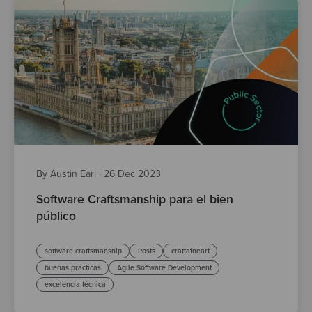
By Austin Earl
·
26 Dec 2023
Software Craftsmanship para el bien
público
software craftsmanship
Posts
craftatheart
buenas prácticas
Agile Software Development
excelencia técnica