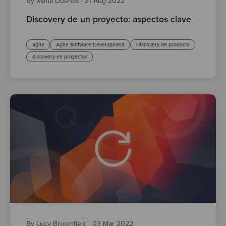
By María Dueñas
·
31 Aug 2022
Discovery de un proyecto: aspectos clave
agile
Agile Software Development
Discovery de producto
discovery en proyectos
By Lucy Broomfield
·
03 Mar 2022