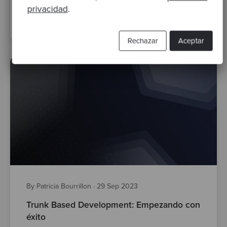
Agile Software Development
XP
Global Day of Coderetreat
privacidad
.
GDCR
excelencia técnica
Rechazar
Aceptar
By Patricia Bourrillon
·
29 Sep 2023
Trunk Based Development: Empezando con
éxito