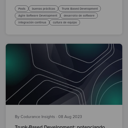
Posts
buenas prácticas
Trunk Based Development
Agile Software Development
desarrollo de software
integración continua
cultura de equipo
By Codurance Insights
·
08 Aug 2023
Trunk-Based Development: potenciando