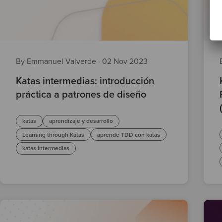
By Emmanuel Valverde
·
02 Nov 2023
Katas intermedias: introducción
práctica a patrones de diseño
katas
aprendizaje y desarrollo
Learning through Katas
aprende TDD con katas
katas intermedias