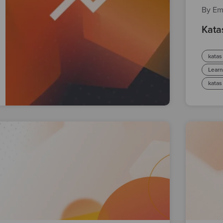
By Em
Kata
katas
Learn
katas