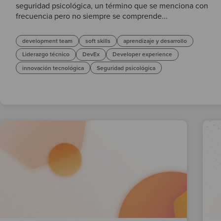
seguridad psicológica, un término que se menciona con
frecuencia pero no siempre se comprende...
development team
soft skills
aprendizaje y desarrollo
Liderazgo técnico
DevEx
Developer experience
innovación tecnológica
Seguridad psicológica