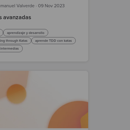
manuel Valverde
·
09 Nov 2023
s avanzadas
aprendizaje y desarrollo
ing through Katas
aprende TDD con katas
 intermedias