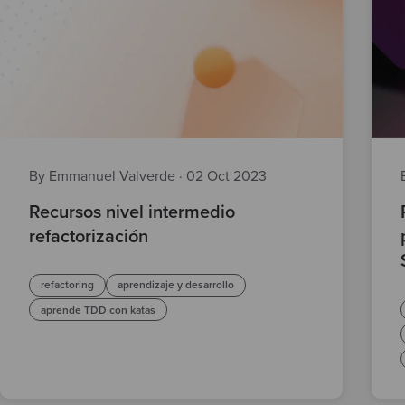
By Emmanuel Valverde
·
02 Oct 2023
Recursos nivel intermedio
refactorización
refactoring
aprendizaje y desarrollo
aprende TDD con katas