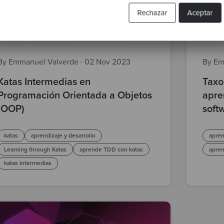
Rechazar
Aceptar
By Emmanuel Valverde
·
02 Nov 2023
By Em
Katas Intermedias en
Taxo
Programación Orientada a Objetos
apre
(OOP)
soft
katas
aprendizaje y desarrollo
apren
Learning through Katas
aprende TDD con katas
apre
katas intermedias