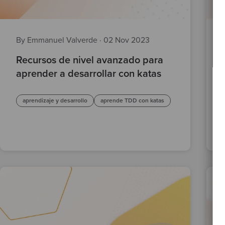
By Emmanuel Valverde
·
02 Nov 2023
Recursos de nivel avanzado para
aprender a desarrollar con katas
aprendizaje y desarrollo
aprende TDD con katas