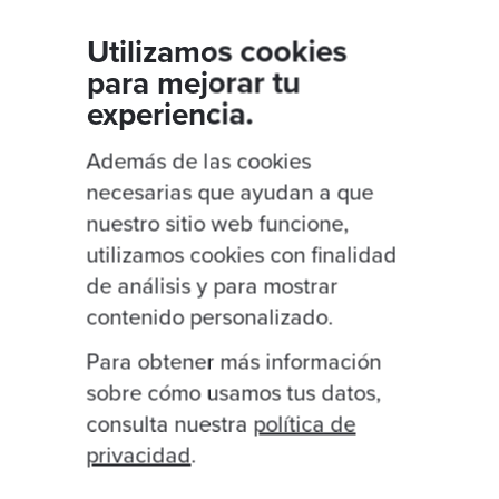
Utilizamos cookies
para mejorar tu
By Emmanuel Valverde
·
02 Nov 2023
By Em
experiencia.
Katas de introducción
Kata
Además de las cookies
refa
necesarias que ayudan a que
katas
aprendizaje y desarrollo
nuestro sitio web funcione,
refac
Agile Software Development
utilizamos cookies con finalidad
Learn
Learning through Katas
XP
de análisis y para mostrar
katas
aprende TDD con katas
contenido personalizado.
Para obtener más información
sobre cómo usamos tus datos,
consulta nuestra
política de
privacidad
.