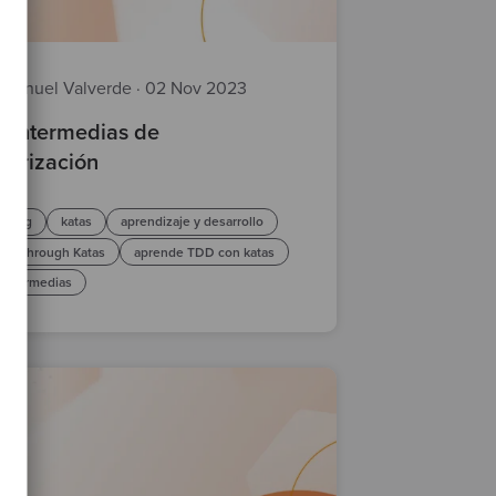
manuel Valverde
·
02 Nov 2023
s intermedias de
ctorización
toring
katas
aprendizaje y desarrollo
ing through Katas
aprende TDD con katas
 intermedias