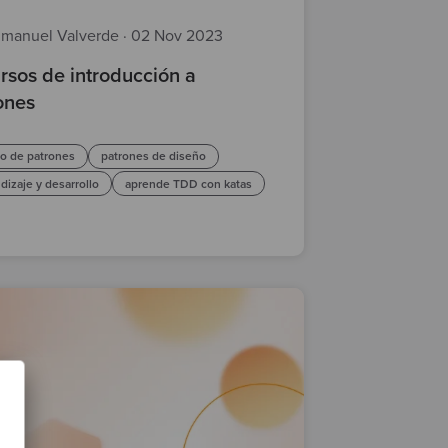
manuel Valverde
·
02 Nov 2023
rsos de introducción a
ones
o de patrones
patrones de diseño
dizaje y desarrollo
aprende TDD con katas