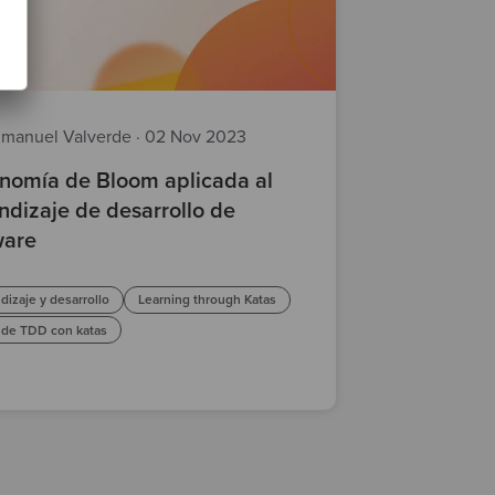
manuel Valverde
·
02 Nov 2023
nomía de Bloom aplicada al
ndizaje de desarrollo de
ware
dizaje y desarrollo
Learning through Katas
nde TDD con katas