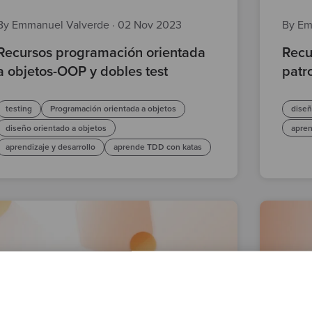
By Emmanuel Valverde
·
02 Nov 2023
By Em
Recursos programación orientada
Recu
a objetos-OOP y dobles test
patr
testing
Programación orientada a objetos
diseñ
diseño orientado a objetos
apren
aprendizaje y desarrollo
aprende TDD con katas