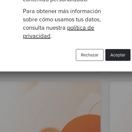
By Emmanuel Valverde
·
02 Nov 2023
By Em
Para obtener más información
Katas intermedias de
Kata
sobre cómo usamos tus datos,
refactorización
prác
consulta nuestra
política de
privacidad
.
refactoring
katas
aprendizaje y desarrollo
katas
Learning through Katas
aprende TDD con katas
Learn
Rechazar
Aceptar
katas intermedias
katas