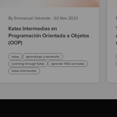
By Emmanuel Valverde
·
02 Nov 2023
Katas Intermedias en
Programación Orientada a Objetos
(OOP)
katas
aprendizaje y desarrollo
Learning through Katas
aprende TDD con katas
katas intermedias