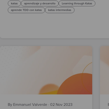
katas
aprendizaje y desarrollo
Learning through Katas
aprende TDD con katas
katas intermedias
By Emmanuel Valverde
·
02 Nov 2023