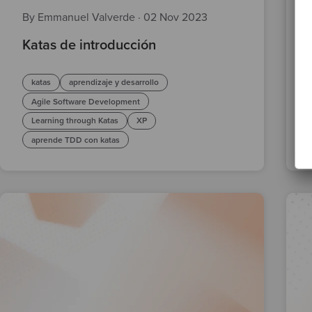
By Emmanuel Valverde
·
02 Nov 2023
Katas de introducción
katas
aprendizaje y desarrollo
Agile Software Development
Learning through Katas
XP
aprende TDD con katas