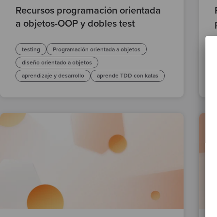
Recursos programación orientada
a objetos-OOP y dobles test
testing
Programación orientada a objetos
diseño orientado a objetos
aprendizaje y desarrollo
aprende TDD con katas