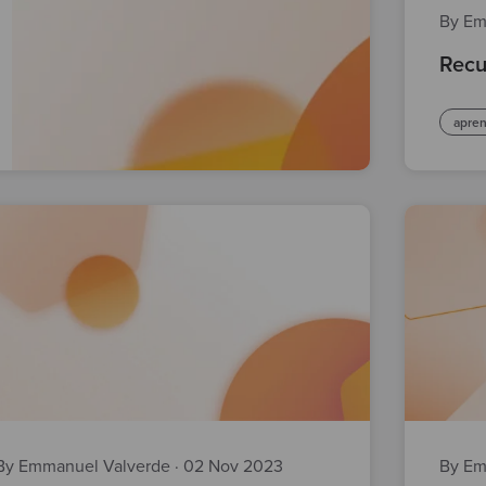
By Em
Recu
apren
By Emmanuel Valverde
·
02 Nov 2023
By Em