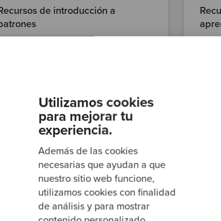
Recursos de introducción a
Recu
patrones
apre
diseño de patrones
patrones de diseño
apren
aprendizaje y desarrollo
aprende TDD con katas
Utilizamos cookies
para mejorar tu
experiencia.
Además de las cookies
necesarias que ayudan a que
nuestro sitio web funcione,
utilizamos cookies con finalidad
de análisis y para mostrar
contenido personalizado.