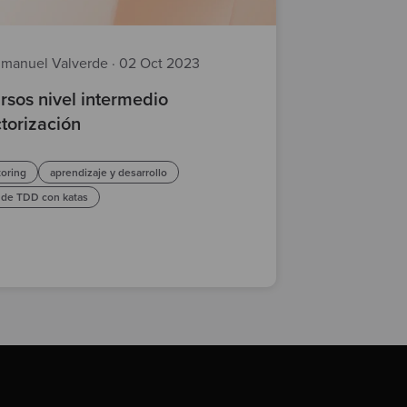
manuel Valverde
·
02 Oct 2023
rsos nivel intermedio
ctorización
toring
aprendizaje y desarrollo
nde TDD con katas