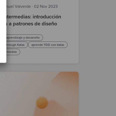
manuel Valverde
·
02 Nov 2023
s intermedias: introducción
tica a patrones de diseño
aprendizaje y desarrollo
ing through Katas
aprende TDD con katas
 intermedias