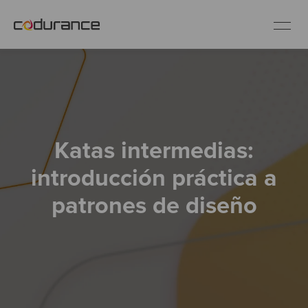
ES
Clientes
Katas intermedias:
Servicios
introducción práctica a
Buenas prácticas
patrones de diseño
Sobre nosotros
Únete al equipo