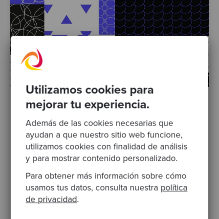
Utilizamos cookies para
mejorar tu experiencia.
Por María Dueñas
·
Publicado 20 Feb 2024
Además de las cookies necesarias que
Antipatrones de TDD: Serie completa
ayudan a que nuestro sitio web funcione,
Matheus Marabesi, software craftsperson en
utilizamos cookies con finalidad de análisis
Codurance, analiza en profundidad la lista
y para mostrar contenido personalizado.
de los 22 antipatrones de TDD recopilada
por James Carr. A..
Para obtener más información sobre cómo
usamos tus datos, consulta nuestra
política
TDD
testing
development team
de privacidad
.
desarrollo de producto
katas