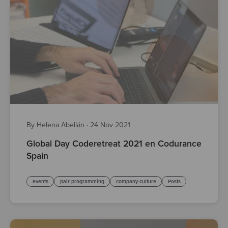
By Helena Abellán
·
24 Nov 2021
Global Day Coderetreat 2021 en Codurance
Spain
events
pair-programming
company-culture
Posts