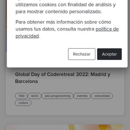
utilizamos cookies con finalidad de análisis y
para mostrar contenido personalizado.
Para obtener más información sobre cómo
usamos tus datos, consulta nuestra
política de
privacidad
.
Rechazar
Aceptar
By María Dueñas
·
08 Nov 2022
Global Day of Coderetreat 2022: Madrid y
Barcelona
TDD
skills
pair-programming
eventos
comunidad
cultura