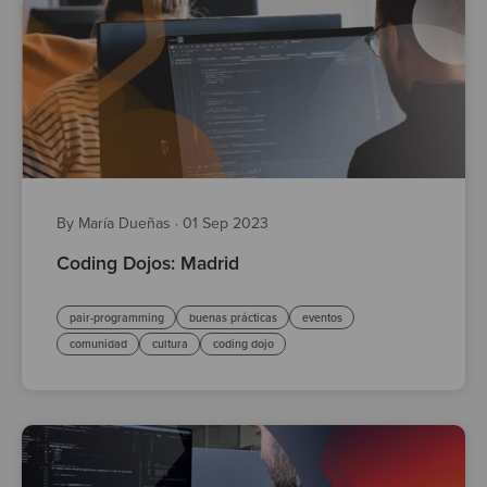
By María Dueñas
·
01 Sep 2023
Coding Dojos: Madrid
pair-programming
buenas prácticas
eventos
comunidad
cultura
coding dojo