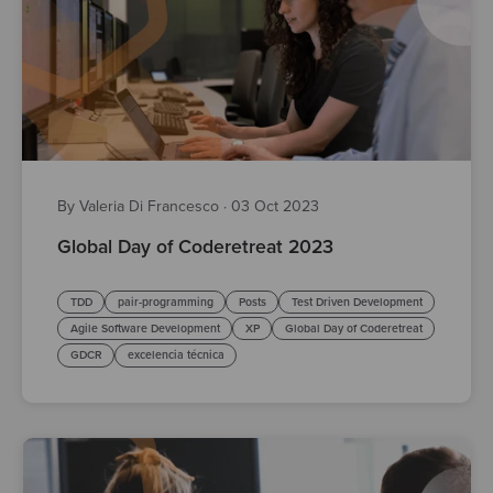
By Valeria Di Francesco
·
03 Oct 2023
Global Day of Coderetreat 2023
TDD
pair-programming
Posts
Test Driven Development
Agile Software Development
XP
Global Day of Coderetreat
GDCR
excelencia técnica