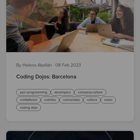
By Helena Abellán
·
08 Feb 2023
Coding Dojos: Barcelona
pair-programming
developers
company-culture
craftatheart
eventos
comunidad
cultura
katas
coding dojo