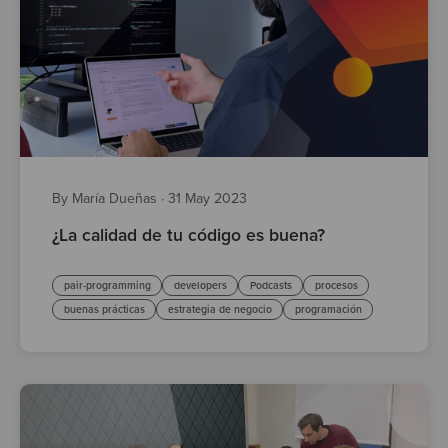
By María Dueñas
·
31 May 2023
¿La calidad de tu código es buena?
pair-programming
developers
Podcasts
procesos
buenas prácticas
estrategia de negocio
programación