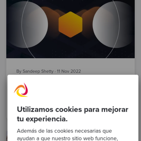
By Sandeep Shetty
·
11 Nov 2022
Pair Programming Simplificado
software craftsmanship
pair-programming
software processes
Utilizamos cookies para mejorar
tu experiencia.
Además de las cookies necesarias que
ayudan a que nuestro sitio web funcione,