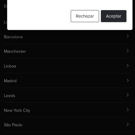
Email:
hello@codurance.com
Rechazar
Aceptar
Londres
Barcelona
Manchester
Lisboa
Madrid
Leeds
New York City
São Paulo