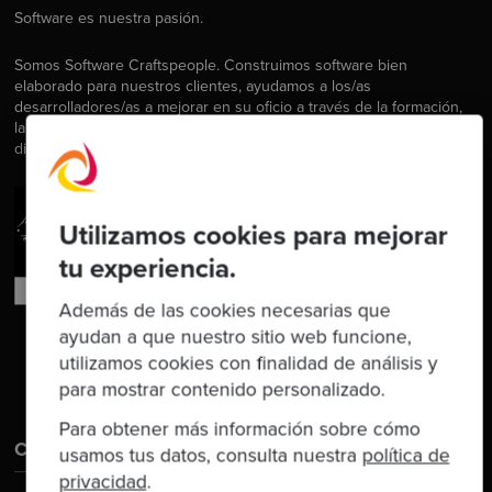
Software es nuestra pasión.
Somos Software Craftspeople. Construimos software bien
elaborado para nuestros clientes, ayudamos a los/as
desarrolladores/as a mejorar en su oficio a través de la formación,
la orientación y la tutoría. Ayudamos a las empresas a mejorar en la
distribución de software.
Utilizamos cookies para mejorar
tu experiencia.
Además de las cookies necesarias que
ayudan a que nuestro sitio web funcione,
utilizamos cookies con finalidad de análisis y
para mostrar contenido personalizado.
Para obtener más información sobre cómo
Contáctanos
usamos tus datos, consulta nuestra
política de
privacidad
.