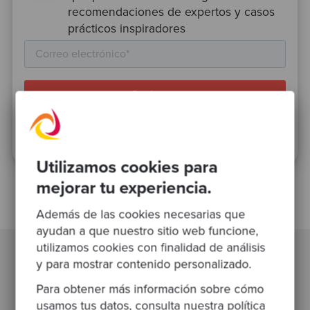
recomendaciones de expertos y casos
prácticos inspiradores
Esta web está protegida por reCAPTCHA y se aplican la
Política de privacidad
y los
Términos de uso
de Google.
Utilizamos cookies para
mejorar tu experiencia.
Además de las cookies necesarias que
ayudan a que nuestro sitio web funcione,
utilizamos cookies con finalidad de análisis
y para mostrar contenido personalizado.
Publicaciones relacionadas
Para obtener más información sobre cómo
usamos tus datos, consulta nuestra
política