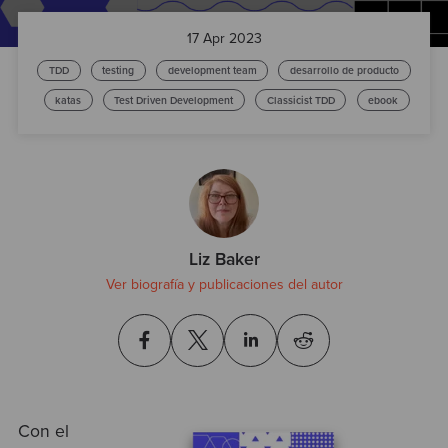
Test
17 Apr 2023
TDD
testing
development team
desarrollo de producto
katas
Test Driven Development
Classicist TDD
ebook
Liz Baker
Ver biografía y publicaciones del autor
Con el