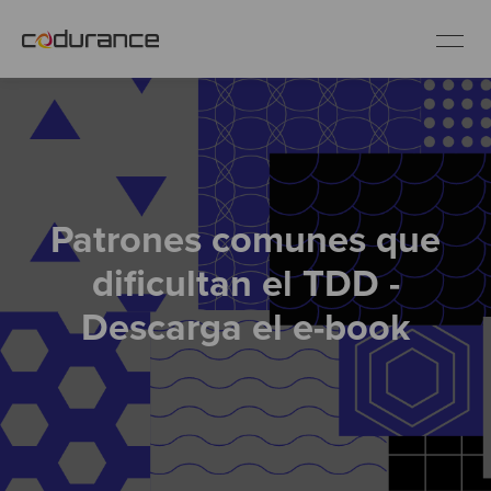
ES
Clientes
Patrones comunes que
Servicios
dificultan el TDD -
Buenas prácticas
Descarga el e-book
Sobre nosotros
Únete al equipo