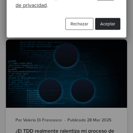
de privacidad
.
TDD
testing
development team
desarrollo de producto
katas
Test Driven Development
Classicist TDD
ebook
Rechazar
Aceptar
Por Valeria Di Francesco
·
Publicado 28 Mar 2025
¿El TDD realmente ralentiza mi proceso de