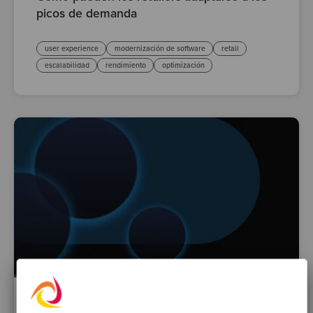
picos de demanda
user experience
modernización de software
retail
escalabilidad
rendimiento
optimización
By Valeria Di Francesco
·
07 Mar 2025