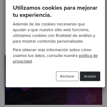
Escalabilidad de equipos: Consejos para un
Utilizamos cookies para mejorar
crecimiento eficiente
tu experiencia.
Además de las cookies necesarias que
Crecimiento organizacional
ayudan a que nuestro sitio web funcione,
productividad en equipos de desarrollo
gestión de equipos
utilizamos cookies con finalidad de análisis y
escalabilidad
escalabilidad de equipos
para mostrar contenido personalizado.
Para obtener más información sobre cómo
usamos tus datos, consulta nuestra
política de
privacidad
.
Rechazar
Aceptar