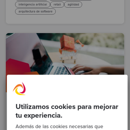
inteligencia artificial
retail
agilidad
arquitectura de software
By Codurance Insights
·
31 Mar 2025
Utilizamos cookies para mejorar
tu experiencia.
Cómo pueden los retailers adaptarse a los
picos de demanda
Además de las cookies necesarias que