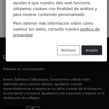
ayudan a que nuestro sitio web funcione,
user experience
modernización de software
retail
utilizamos cookies con finalidad de análisis y
escalabilidad
rendimiento
optimización
para mostrar contenido personalizado.
Para obtener más información sobre cómo
usamos tus datos, consulta nuestra
política de
privacidad
.
Rechazar
Aceptar
Software es nuestra pasión.
Somos Software Craftspeople. Construimos software bien
elaborado para nuestros clientes, ayudamos a los/as
desarrolladores/as a mejorar en su oficio a través de la formación,
la orientación y la tutoría. Ayudamos a las empresas a mejorar en la
distribución de software.