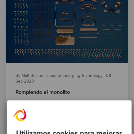
By Matt Belcher, Head of Emerging Technology
·
08
Sep 2020
Rompiendo el monolito
software modernisation
specialist expertise
Domain Driven Design
refactoring
software design
software delivery
Posts
Utilizamos cookies para mejorar