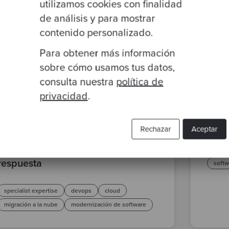
utilizamos cookies con finalidad
de análisis y para mostrar
contenido personalizado.
Para obtener más información
sobre cómo usamos tus datos,
consulta nuestra
política de
privacidad
.
By Ma
AWS 
By Sebastian Kulinski
·
21 Mar 2022
Rechazar
Aceptar
de a
Cuando lift and shift es la
respuesta
softw
specialist expertise
devops
cloud
migración a la nube
modernización de software