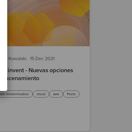
ciej Kowalski
·
15 Dec 2021
re:invent - Nuevas opciones
lmacenamiento
are modernisation
cloud
aws
Posts