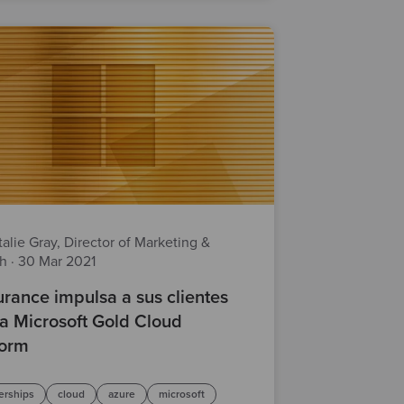
alie Gray, Director of Marketing &
th
·
30 Mar 2021
rance impulsa a sus clientes
la Microsoft Gold Cloud
form
erships
cloud
azure
microsoft