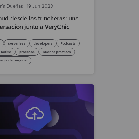
ría Dueñas
·
19 Jun 2023
loud desde las trincheras: una
ersación junto a VeryChic
d
serverless
developers
Podcasts
 native
procesos
buenas prácticas
tegia de negocio