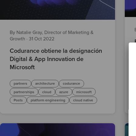
By Natalie Gray, Director of Marketing &
Growth
·
31 Oct 2022
Codurance obtiene la designación
Digital & App Innovation de
Microsoft
partners
architecture
codurance
partnerships
cloud
azure
microsoft
Posts
platform engineering
cloud native