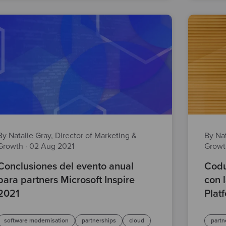
By Natalie Gray, Director of Marketing &
By Nat
Growth
·
02 Aug 2021
Grow
Conclusiones del evento anual
Codu
para partners Microsoft Inspire
con 
2021
Plat
software modernisation
partnerships
cloud
partn