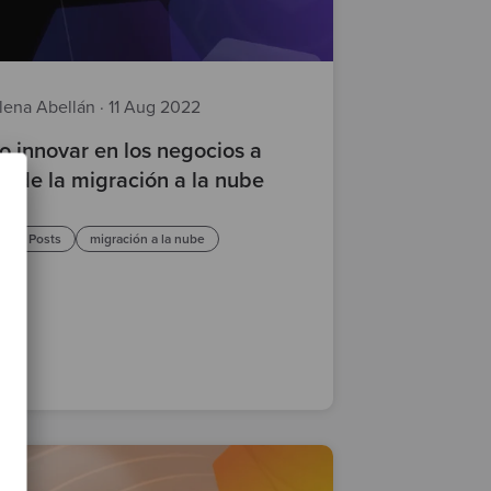
lena Abellán
·
11 Aug 2022
 innovar en los negocios a
és de la migración a la nube
d
Posts
migración a la nube