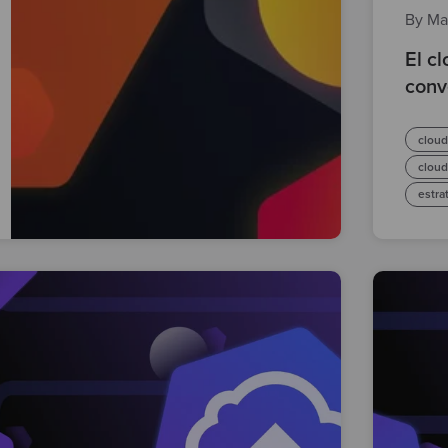
By Ma
El c
conv
clou
cloud
estra