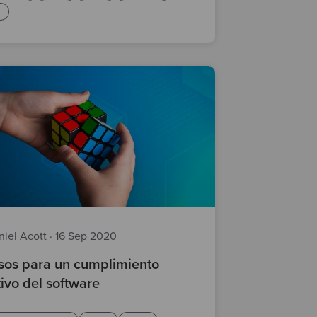
s
niel Acott
·
16 Sep 2020
sos para un cumplimiento
tivo del software