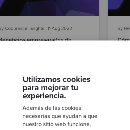
By Codurance Insights
·
11 Aug 2022
By He
Beneficios empresariales de
Cómo
migrar aplicaciones legacy a la
trav
nube
clou
cloud
Posts
modernización de software
Utilizamos cookies
ingeniería de plataforma
para mejorar tu
experiencia.
Además de las cookies
necesarias que ayudan a que
nuestro sitio web funcione,