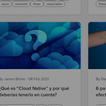
azure
microsoft
Posts
cloud native
Post
By James Birnie
·
08 Feb 2021
By Da
¿Qué es “Cloud Native” y por qué
6 pa
deberías tenerlo en cuenta?
efec