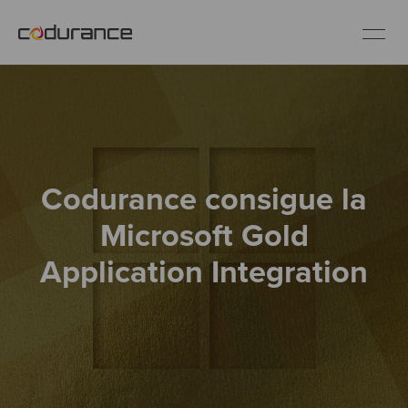
ES
Clientes
Codurance consigue la
Servicios
Microsoft Gold
Buenas prácticas
Application Integration
Sobre nosotros
Únete al equipo