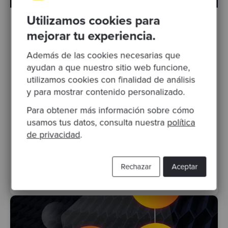
Utilizamos cookies para
Por Ignacio Gonzalez
·
Publicado 06 Feb 2024
mejorar tu experiencia.
AWS OpenSearch: ¿Qué es y por qué
Además de las cookies necesarias que
implementarlo?
ayudan a que nuestro sitio web funcione,
Los humanos producimos datos de manera
utilizamos cookies con finalidad de análisis
continua: aplicaciones y sistemas recopilan
y para mostrar contenido personalizado.
información y, además de monitorear
nuestras aplicaciones,..
Para obtener más información sobre cómo
usamos tus datos, consulta nuestra
política
cloud
aws
Data-driven technology
de privacidad
.
buenas prácticas
Cloud Migration
Migración al Cloud
Rechazar
Aceptar
AmazonOpenSearch