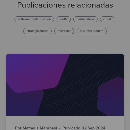
Publicaciones relacionadas
software modernisation
skills
partnerships
cloud
strategic advice
microsoft
business leaders
Por Matheus Marabesi
·
Publicado 02 Sep 2024