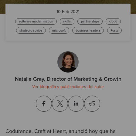
Test
10 Feb 2021
software modernisation
skills
partnerships
cloud
strategic advice
microsoft
business leaders
Posts
Natalie Gray, Director of Marketing & Growth
Ver biografía y publicaciones del autor
Codurance, Craft at Heart, anunció hoy que ha