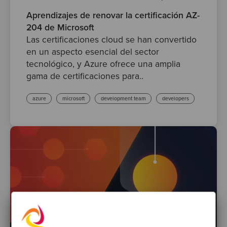
Aprendizajes de renovar la certificación AZ-
204 de Microsoft
Las certificaciones cloud se han convertido
en un aspecto esencial del sector
tecnológico, y Azure ofrece una amplia
gama de certificaciones para..
azure
microsoft
development team
developers