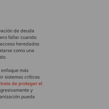
reación de deuda
ero fallar cuando
e acceso heredados
ratarse como una
do.
l enfoque más
r sistemas críticos
 trata de proteger el
rogresivamente y
ganización pueda