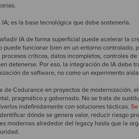
torias.
 IA; es la base tecnológica que debe sostenerla.
 añadir IA de forma superficial puede acelerar la c
po puede funcionar bien en un entorno controlado, p
 procesos críticos, datos incompletos, controles d
den detenerse. Por eso, la integración de IA debe t
nización de software, no como un experimento aisla
ia de Codurance en proyectos de modernización, e
tal, pragmático y gobernado. No se trata de sustitui
lverlos indefinidamente con soluciones tácticas.
Se
 identificar dónde se genera valor, reducir riesgo p
es modernas alrededor del legacy hasta que la or
uridad.