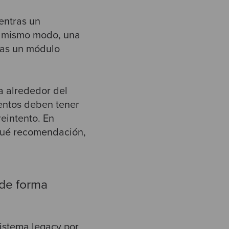
entras un
el mismo modo, una
ras un módulo
ia alrededor del
eventos deben tener
reintento. En
qué recomendación,
 de forma
sistema legacy por