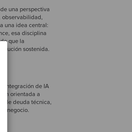
sde una perspectiva
, observabilidad,
ja una idea central:
ce, esa disciplina
 de que la
jecución sostenida.
ón
a integración de IA
ción orientada a
el de deuda técnica,
 de negocio.