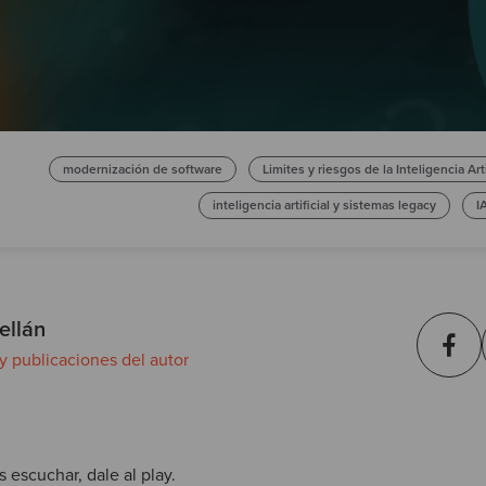
modernización de software
Limites y riesgos de la Inteligencia Arti
inteligencia artificial y sistemas legacy
I
ellán
 y publicaciones del autor
s escuchar, dale al play.