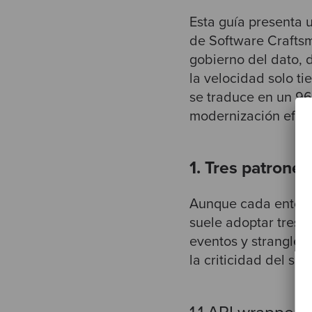
Esta guía presenta 
de Software Craftsm
gobierno del dato, d
la velocidad solo ti
se traduce en un 96
modernización efect
1. Tres patrone
Aunque cada entorno 
suele adoptar tres 
eventos y strangler
la criticidad del si