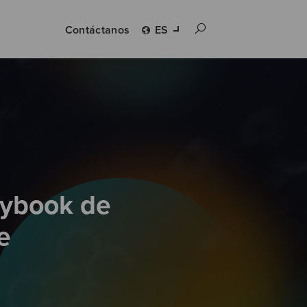
Contáctanos
ES
laybook de
e