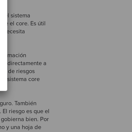
 del sistema
e el core. Es útil
o necesita
nformación
er directamente a
ión de riesgos
 el sistema core
eguro. También
. El riesgo es que el
 gobierna bien. Por
mo y una hoja de