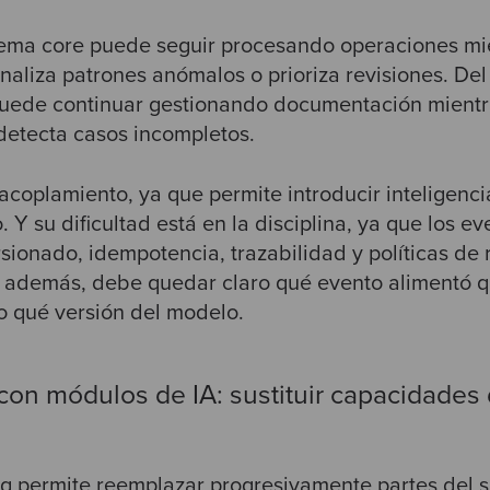
tema core puede seguir procesando operaciones mi
aliza patrones anómalos o prioriza revisiones. D
puede continuar gestionando documentación mient
 detecta casos incompletos.
acoplamiento, ya que permite introducir inteligenc
o. Y su dificultad está en la disciplina, ya que los 
sionado, idempotencia, trazabilidad y políticas de 
, además, debe quedar claro qué evento alimentó 
o qué versión del modelo.
g con módulos de IA: sustituir capacidades
 fig permite reemplazar progresivamente partes del 