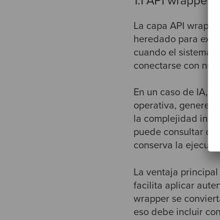
1.1 API wrapper 
La capa API wrapper
heredado para expon
cuando el sistema si
conectarse con nuev
En un caso de IA, e
operativa, genere 
la complejidad inte
puede consultar dat
conserva la ejecuci
La ventaja principa
facilita aplicar aute
wrapper se conviert
eso debe incluir con