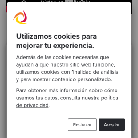
Utilizamos cookies para
mejorar tu experiencia.
¿Preparado para inspirarte?
Además de las cookies necesarias que
ayudan a que nuestro sitio web funcione,
Suscríbete a nuestra newsletter para
utilizamos cookies con finalidad de análisis
que podamos hacerte llegar
y para mostrar contenido personalizado.
recomendaciones de expertos y casos
Para obtener más información sobre cómo
prácticos inspiradores
usamos tus datos, consulta nuestra
política
de privacidad
.
Rechazar
Aceptar
Esta web está protegida por reCAPTCHA y se aplican la
Política de privacidad