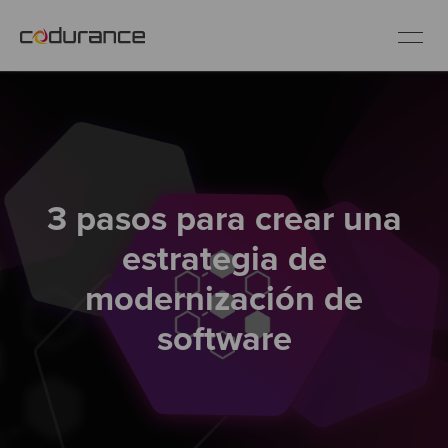
ES
Clientes
3 pasos para crear una
Servicios
estrategia de
Buenas prácticas
modernización de
software
Sobre nosotros
Únete al equipo