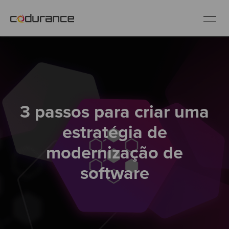
PT
Indústrias
3 passos para criar uma
Serviços
estratégia de
Insights
modernização de
software
Quem somos
Fale conosco