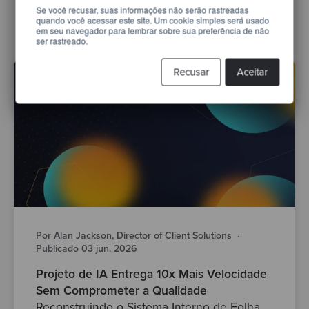
modernização de software
Se você recusar, suas informações não serão rastreadas
quando você acessar este site. Um cookie simples será usado
em seu navegador para lembrar sobre sua preferência de não
ser rastreado.
Recusar
Aceitar
Por Alan Jackson, Director of Client Solutions
·
Publicado 03 jun. 2026
Projeto de IA Entrega 10x Mais Velocidade
Sem Comprometer a Qualidade
Reconstruindo o Sistema Interno de Folha