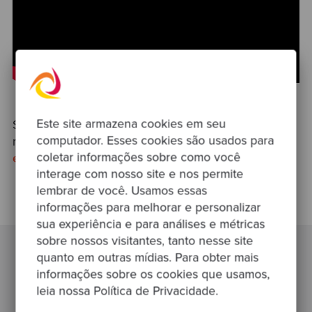
Este site armazena cookies em seu
Siga desde a criação de uma estratégia de
computador. Esses cookies são usados para
modernização de software até
a compreensão das
coletar informações sobre como você
estratégias para tornar seu software fácil de mudar
.
interage com nosso site e nos permite
lembrar de você. Usamos essas
informações para melhorar e personalizar
sua experiência e para análises e métricas
sobre nossos visitantes, tanto nesse site
quanto em outras mídias. Para obter mais
informações sobre os cookies que usamos,
Publicações relacionadas
leia nossa Política de Privacidade.