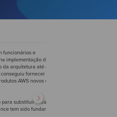
 funcionários e
a na implementação de
A Co
 da arquitetura até o
cult
 conseguiu fornecer
dema
 produtos AWS novos e bem
Não
melh
 para substituir toda a sua
enge
rance tem sido fundamental