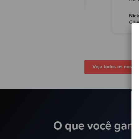
Nic
Chie
Veja todos os nossos
O que você ganh