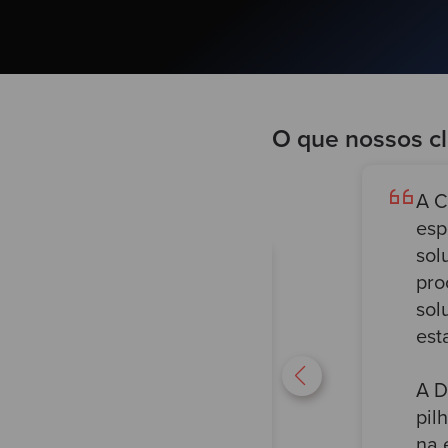
O que nossos cl
A C
esp
sol
de caminhar na linha tênue
pro
ase de código legada) e, ao
sol
 de negócio. Isso foi
est
bros inicialmente céticos
durance.
A D
pil
na 