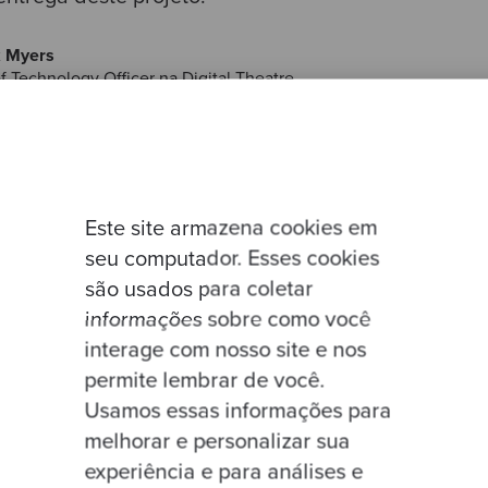
k Myers
f Technology Officer na Digital Theatre
Este site armazena cookies em
 clientes
seu computador. Esses cookies
são usados para coletar
informações sobre como você
interage com nosso site e nos
permite lembrar de você.
Usamos essas informações para
a trabalhando conosco
melhorar e personalizar sua
experiência e para análises e