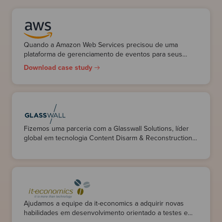
Quando a Amazon Web Services precisou de uma
plataforma de gerenciamento de eventos para seus
eventos comunitários, eles escolheram nossos
Download case study
craftspeople para fornecer uma plataforma totalmente
testada de acordo com seus rígidos requisitos de
segurança de dados do cliente em um prazo apertado
de 6 semanas.
Fizemos uma parceria com a Glasswall Solutions, líder
global em tecnologia Content Disarm & Reconstruction
(CDR), para fornecer uma solução de segurança para
seu cliente, o Governo Federal dos EUA.
Nós os ajudamos a construir com base em sua solução
de e-mail proxy existente para proteger os sistemas
seguros de seus clientes, uma vez que a equipe
Ajudamos a equipe da it-economics a adquirir novas
começasse a retornar ao escritório depois que as
habilidades em desenvolvimento orientado a testes e
restrições pandêmicas fossem suspensas.