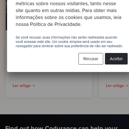
métricas sobre nossos visitantes, tanto nesse
site quanto em outras mídias. Para obter mais
informações sobre os cookies que usamos, leia
nossa Política de Privacidade.
Se você recusar, suas informações não serão rastreadas quando
você acessar este site. Um cookie simples será usado em seu
ARTIGO
ARTIGO
navegador para lembrar sobre sua preferência de não ser rastreado.
Como cr
Criando um caso de
softwar
negócios para migração
Recusar
Aceitar
para a nuvem
Ler artigo
Ler artigo
Find out how Codurance can help your