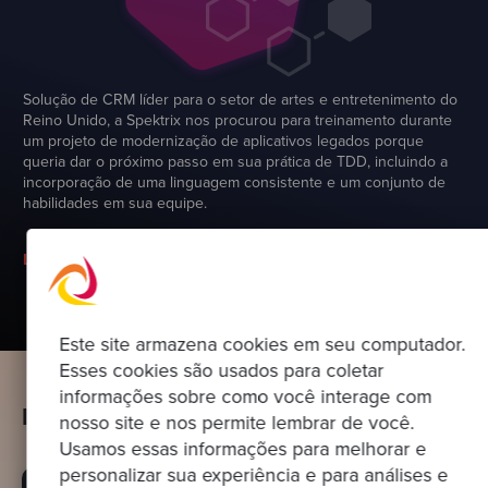
Solução de CRM líder para o setor de artes e entretenimento do
Reino Unido, a Spektrix nos procurou para treinamento durante
um projeto de modernização de aplicativos legados porque
queria dar o próximo passo em sua prática de TDD, incluindo a
incorporação de uma linguagem consistente e um conjunto de
habilidades em sua equipe.
Ler mais
Este site armazena cookies em seu computador.
Esses cookies são usados para coletar
informações sobre como você interage com
Insights recomendados
nosso site e nos permite lembrar de você.
Usamos essas informações para melhorar e
personalizar sua experiência e para análises e