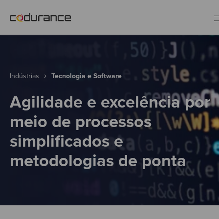
PT
Indústrias
Indústrias
Tecnologia e Software
Agilidade e excelência por
Serviços
meio de processos
simplificados e
Insights
metodologias de ponta
Quem somos
Fale conosco