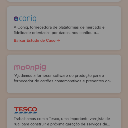
As práticas que introduzimos foram posteriormente
adotadas por um grupo mais amplo dentro da empresa.
A Coniq, fornecedora de plataformas de mercado e
fidelidade orientadas por dados, nos confiou o
desenvolvimento de aplicativos ePOS que permitem que
Baixar Estudo de Caso
as lojas forneçam esquemas de fidelidade baseados em
cartões e vouchers para seus clientes.
"Ajudamos a fornecer software de produção para o
fornecedor de cartões comemorativos e presentes on-
line, Moonpig, enquanto treinamos seus
desenvolvedores em práticas de XP e design de
software. "
Trabalhamos com a Tesco, uma importante varejista de
rua, para construir a próxima geração de serviços de