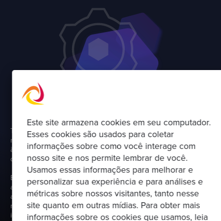
Este site armazena cookies em seu computador.
Trabalhamos com o varejo de moda on-line líder, ASOS, para
Esses cookies são usados para coletar
migrar e modernizar seus sistemas legados no local para atender
informações sobre como você interage com
à crescente demanda do cliente e garantir o desempenho
nosso site e nos permite lembrar de você.
durante os períodos de pico de compras.
Usamos essas informações para melhorar e
Em nosso guia, abordamos estratégias para migrar seus
personalizar sua experiência e para análises e
aplicativos para a nuvem e como aplicar a modernização de
métricas sobre nossos visitantes, tanto nesse
aplicativos como parte do processo. Além disso, o impacto que a
site quanto em outras mídias. Para obter mais
modernização tem sobre as pessoas e habilidades e como
identificar quando é o momento certo para o seu negócio.
informações sobre os cookies que usamos, leia