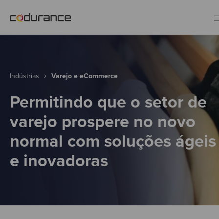
PT
Indústrias
Indústrias
Varejo e eCommerce
Permitindo que o setor de
Serviços
varejo prospere no novo
normal com soluções ágeis
Insights
e inovadoras
Quem somos
Fale conosco