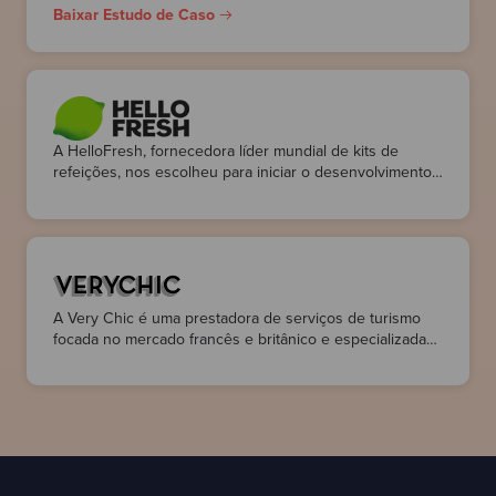
previsão de fornecimento e entrega em domicílio, ao
Baixar Estudo de Caso
mesmo tempo em que ajudamos a aprimorar suas
equipes.
A HelloFresh, fornecedora líder mundial de kits de
refeições, nos escolheu para iniciar o desenvolvimento
do HelloFresh Market, uma loja online que oferece aos
clientes uma variedade de deliciosos complementos
para seus clientes em todo o mundo.
A Very Chic é uma prestadora de serviços de turismo
focada no mercado francês e britânico e especializada
em experiências premium.
Nós os ajudamos a modernizar seus sistemas e
infraestrutura, melhorando sua plataforma web e API
para obter um sistema mais estável, moderno e
escalável.