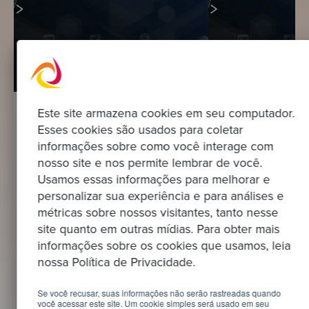
Este site armazena cookies em seu computador.
20 JUL. 2026 - MAURO RIBEIRO
20 JUL. 2026 - MAUR
Esses cookies são usados para coletar
O maior golpe financeiro do
Saber que exis
informações sobre como você interage com
país não usou um exploit —
técnica não é 
nosso site e nos permite lembrar de você.
usou uma credencial de
Usamos essas informações para melhorar e
Saber que existe dí
terceiro
é um plano Toda re
personalizar sua experiência e para análises e
engenharia de uma
O maior golpe financeiro do país
métricas sobre nossos visitantes, tanto nesse
escala abre com a 
não usou um exploit — usou uma
site quanto em outras mídias. Para obter mais
com a naturalidad
credencial de terceiro Em julho de
informações sobre os cookies que usamos, leia
com isso há tempo 
2025, o Brasil registrou o maior
...
nossa Política de Privacidade.
golpe financeiro da sua história. R$
541 milhões saíram do Banco ...
Se você recusar, suas informações não serão rastreadas quando
você acessar este site. Um cookie simples será usado em seu
Saber mais
Saber mais