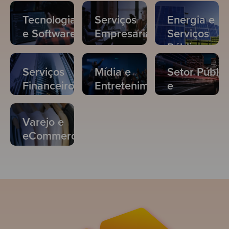
Tecnologia
Serviços
Energia e
e Software
Empresariais
Serviços
Públicos
Serviços
Mídia e
Setor Públic
Financeiros
Entretenimento
e
Organizaçõ
sem Fins
Varejo e
Lucrativos
eCommerce