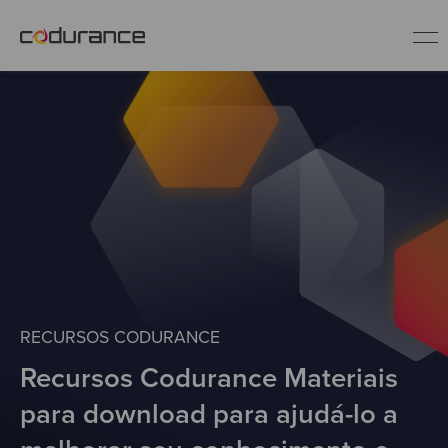
PT
Indústrias
Serviços
Insights
RECURSOS CODURANCE
Quem somos
Recursos Codurance Materiais
Fale conosco
para download para ajudá-lo a