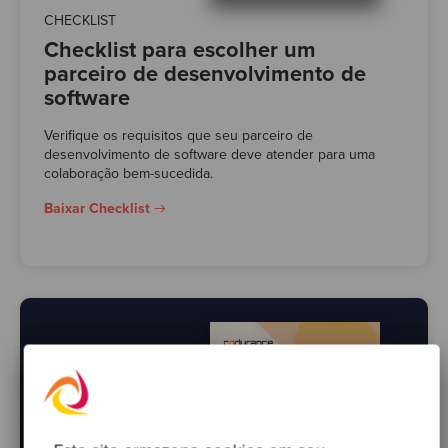
CHECKLIST
Checklist para escolher um
parceiro de desenvolvimento de
software
Verifique os requisitos que seu parceiro de
desenvolvimento de software deve atender para uma
colaboração bem-sucedida.
Baixar Checklist