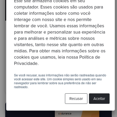
Este site armazena cookies em seu
computador. Esses cookies são usados para
coletar informações sobre como você
interage com nosso site e nos permite
lembrar de você. Usamos essas informações
para melhorar e personalizar sua experiência
MODELO
e para análises e métricas sobre nossos
Modelo para criação de um caso de
visitantes, tanto nesse site quanto em outras
negócios
mídias. Para obter mais informações sobre os
cookies que usamos, leia nossa Política de
Promova uma iniciativa para melhorar a produtividade de
Privacidade.
sua equipe, concentrando-se no problema, no plano e
nos benefícios.
Se você recusar, suas informações não serão rastreadas quando
Baixar Modelo
você acessar este site. Um cookie simples será usado em seu
navegador para lembrar sobre sua preferência de não ser
rastreado.
Recusar
Aceitar