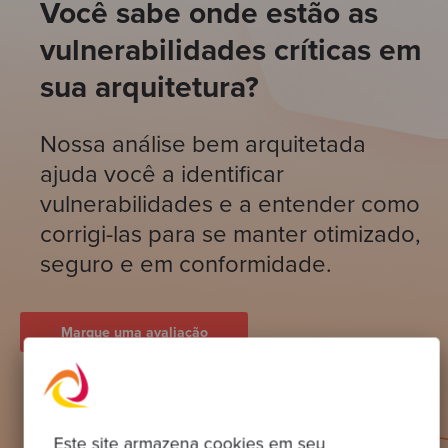
Você sabe onde estão as
vulnerabilidades críticas em
sua arquitetura?
Nossa análise bem arquitetada
ajuda você a identificar
vulnerabilidades e a entender como
corrigi-las para se manter otimizado,
seguro e em conformidade.
Marque uma avaliação
Este site armazena cookies em seu