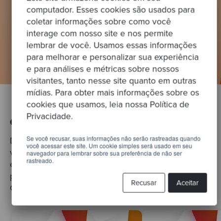
computador. Esses cookies são usados para
coletar informações sobre como você
interage com nosso site e nos permite
lembrar de você. Usamos essas informações
para melhorar e personalizar sua experiência
e para análises e métricas sobre nossos
visitantes, tanto nesse site quanto em outras
mídias. Para obter mais informações sobre os
cookies que usamos, leia nossa Política de
Privacidade.
Como ajudamos nossos clientes
Se você recusar, suas informações não serão rastreadas quando
De fornecedores globais de assistência médica a
você acessar este site. Um cookie simples será usado em seu
varejistas líderes de mercado, trabalhamos com as
navegador para lembrar sobre sua preferência de não ser
rastreado.
empresas mais inovadoras do mundo para
possibilitar seu próximo estágio de crescimento.
Recusar
Aceitar
Conheça alguns dos nossos casos de sucesso.