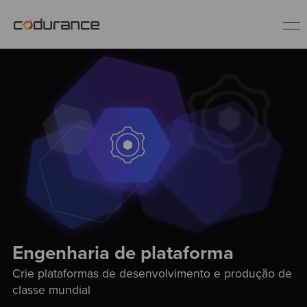
PT
Indústrias
Serviços
Insights
Quem somos
Engenharia de plataforma
Crie plataformas de desenvolvimento e produção de
Fale conosco
classe mundial