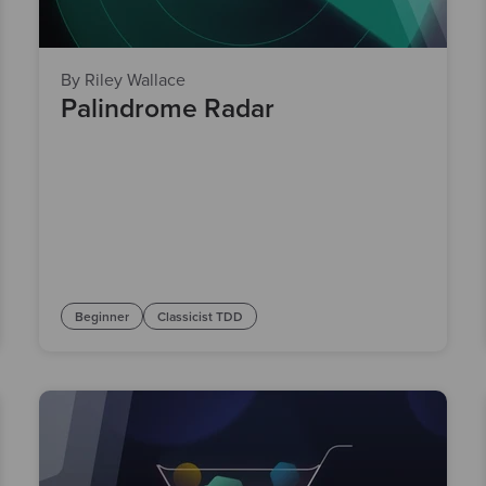
By Riley Wallace
Palindrome Radar
Beginner
Classicist TDD