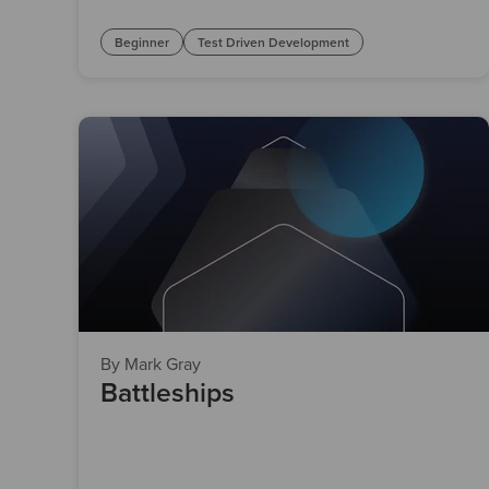
Beginner
Test Driven Development
By Mark Gray
Battleships