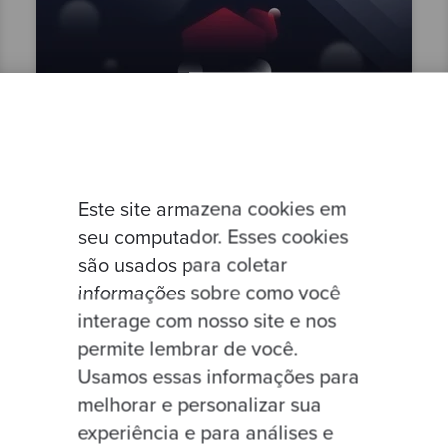
By Mattsi Jansky
Este site armazena cookies em
Santa's Allotment
seu computador. Esses cookies
são usados para coletar
informações sobre como você
interage com nosso site e nos
permite lembrar de você.
Usamos essas informações para
melhorar e personalizar sua
Competent
Test Driven Development
experiência e para análises e