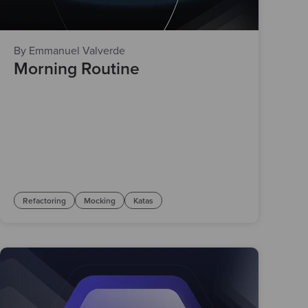
By Emmanuel Valverde
Morning Routine
Refactoring
Mocking
Katas