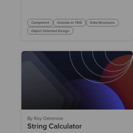
Competent
Outside-In TDD
Data Structures
Object Oriented Design
By Roy Osherove
String Calculator