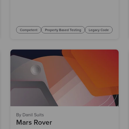
Competent
Property Based Testing
Legacy Code
By Danil Suits
Mars Rover