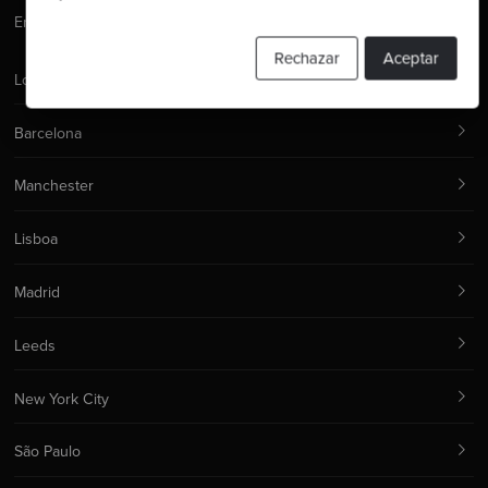
Email:
hello@codurance.com
Rechazar
Aceptar
Londres
Barcelona
Manchester
Lisboa
Madrid
Leeds
New York City
São Paulo