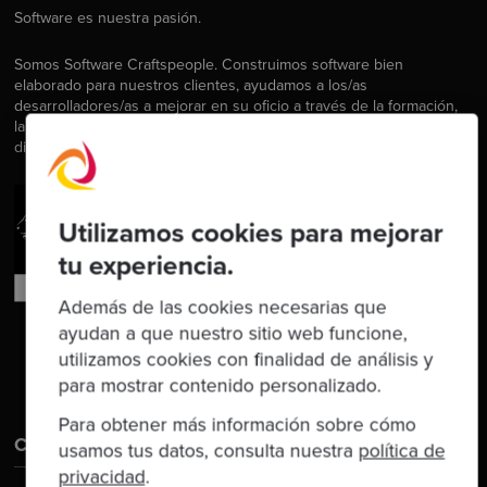
Software es nuestra pasión.
Somos Software Craftspeople. Construimos software bien
elaborado para nuestros clientes, ayudamos a los/as
desarrolladores/as a mejorar en su oficio a través de la formación,
la orientación y la tutoría. Ayudamos a las empresas a mejorar en la
distribución de software.
Utilizamos cookies para mejorar
tu experiencia.
Además de las cookies necesarias que
ayudan a que nuestro sitio web funcione,
utilizamos cookies con finalidad de análisis y
para mostrar contenido personalizado.
Para obtener más información sobre cómo
Contáctanos
usamos tus datos, consulta nuestra
política de
privacidad
.